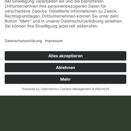
Leitender Angestellter der Werner Lorenz
Hausverwaltung, Schwarzwaldhochstr. 47 in 76571
Gaggenau
05/2012 – 04/2018
Professur für Immobilienwertermittlung und
Nachhaltigkeit sowie stellvertretender Leiter
Fachgebiet Immobilienwirtschaft, Fakultät für
Wirtschaftswissenschaften, Karlsruher Institut
für Technologie (KIT), Kaiserstraße 12 in 76131
Karlsruhe
01/2013 –
Geschäftsführender Gesellschafter der
Werner &
David Lorenz Immobilien OHG
,
Schwarzwaldhochstr. 47 in 76571 Gaggenau
08/2016 –